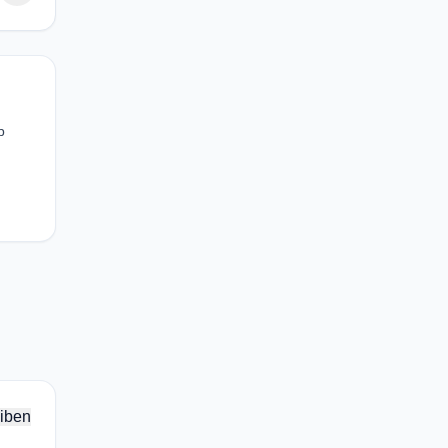
p
iben