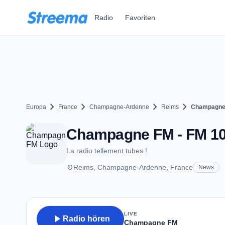
Zum Hauptinhalt springen
Radio
Favoriten
chevron_right
chevron_right
chevron_right
chevron_right
Europa
France
Champagne-Ardenne
Reims
Champagne
Champagne FM - FM 10
La radio tellement tubes !
place
Reims, Champagne-Ardenne, France
News
LIVE
play_arrow
Radio hören
Champagne FM