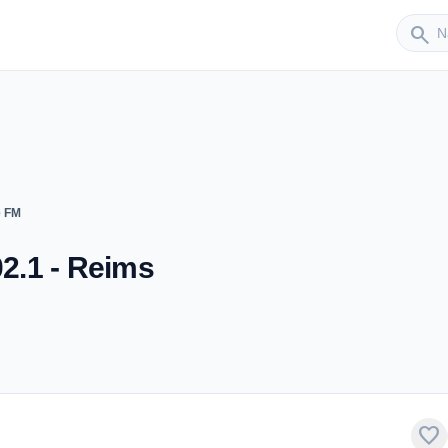
Sender
search
 FM
2.1 - Reims
favorite