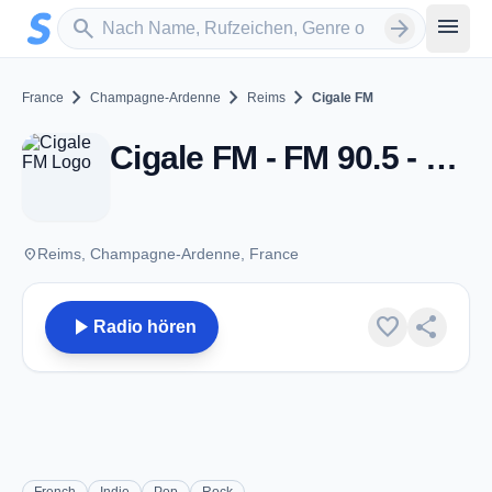
Zum Hauptinhalt springen
Sender suchen
menu
search
arrow_forward
chevron_right
chevron_right
chevron_right
France
Champagne-Ardenne
Reims
Cigale FM
Cigale FM - FM 90.5 - Reims
place
Reims, Champagne-Ardenne, France
play_arrow
favorite
share
Radio hören