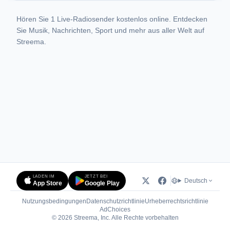
Hören Sie 1 Live-Radiosender kostenlos online. Entdecken
Sie Musik, Nachrichten, Sport und mehr aus aller Welt auf
Streema.
LADEN IM
JETZT BEI
Deutsch
App Store
Google Play
Nutzungsbedingungen
Datenschutzrichtlinie
Urheberrechtsrichtlinie
(öffnet in neuem Tab)
AdChoices
© 2026 Streema, Inc. Alle Rechte vorbehalten