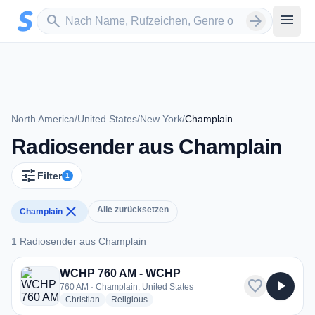
Zum Hauptinhalt springen
Sender suchen
menu
search
arrow_forward
North America
/
United States
/
New York
/
Champlain
Radiosender aus Champlain
tune
Filter
1
close
Alle zurücksetzen
Champlain
1 Radiosender aus Champlain
1 Radiosender aus Champlain
WCHP 760 AM - WCHP
favorite
play_arrow
760 AM · Champlain, United States
radio stations
radio stations
Christian
Religious