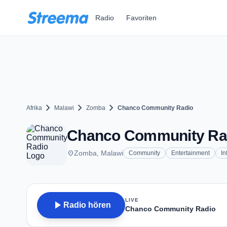
Zum Hauptinhalt springen
Radio
Favoriten
chevron_right
chevron_right
chevron_right
Afrika
Malawi
Zomba
Chanco Community Radio
Chanco Community Rad
place
Zomba, Malawi
Community
Entertainment
In
LIVE
play_arrow
Radio hören
Chanco Community Radio