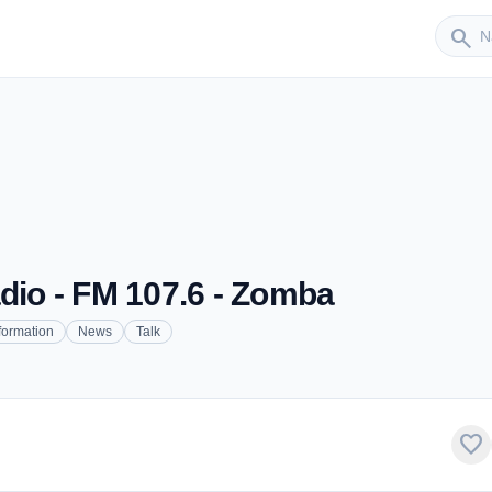
Sender
search
io - FM 107.6 - Zomba
formation
News
Talk
favorite