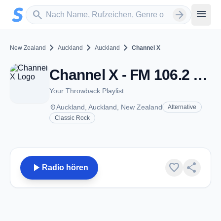
Zum Hauptinhalt springen
Sender suchen
menu
search
arrow_forward
chevron_right
chevron_right
chevron_right
New Zealand
Auckland
Auckland
Channel X
Channel X - FM 106.2 - Auckland
Your Throwback Playlist
place
Auckland, Auckland, New Zealand
Alternative
Classic Rock
play_arrow
favorite
share
Radio hören