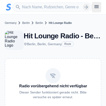
Zum Hauptinhalt springen
Sender suchen
menu
search
arrow_forward
chevron_right
chevron_right
chevron_right
Germany
Berlin
Berlin
Hit Lounge Radio
Hit Lounge Radio - Berlin
place
Berlin, Berlin, Germany
Rock
wifi_off
Radio vorübergehend nicht verfügbar
Dieser Sender funktioniert gerade nicht. Bitte
versuche es später erneut.