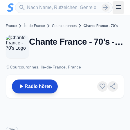
Zum Hauptinhalt springen
Sender suchen
menu
search
arrow_forward
chevron_right
chevron_right
chevron_right
France
Île-de-France
Courcouronnes
Chante France - 70's
Chante France - 70's - Courcouronnes
place
Courcouronnes, Île-de-France, France
play_arrow
favorite
share
Radio hören