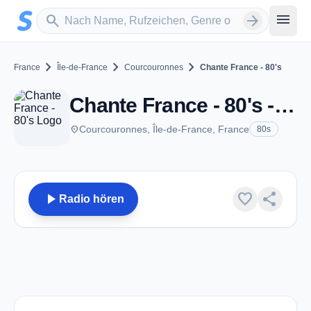
Zum Hauptinhalt springen
Sender suchen
menu
search
arrow_forward
chevron_right
chevron_right
chevron_right
France
Île-de-France
Courcouronnes
Chante France - 80's
Chante France - 80's - Courcouronnes
place
Courcouronnes, Île-de-France, France
80s
play_arrow
favorite
share
Radio hören