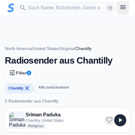
Zum Hauptinhalt springen
Sender suchen
menu
search
arrow_forward
North America
/
United States
/
Virginia
/
Chantilly
Radiosender aus Chantilly
tune
Filter
1
close
Alle zurücksetzen
Chantilly
2 Radiosender aus Chantilly
2 Radiosender aus Chantilly
Sriman Paduka
favorite
play_arrow
Chantilly, United States
radio stations
Religious