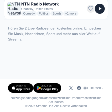
NTN Radio Network
favorite
play_arrow
Chantilly, United States
radio stations
radio stations
radio stations
more genres for NTN Radio Net
Comedy
Politics
Sports
+1
more
Hören Sie 2 Live-Radiosender kostenlos online. Entdecken
Sie Musik, Nachrichten, Sport und mehr aus aller Welt auf
Streema.
LADEN IM
JETZT BEI
Deutsch
App Store
Google Play
Nutzungsbedingungen
Datenschutzrichtlinie
Urheberrechtsrichtlinie
(öffnet in neuem Tab)
AdChoices
© 2026 Streema, Inc. Alle Rechte vorbehalten