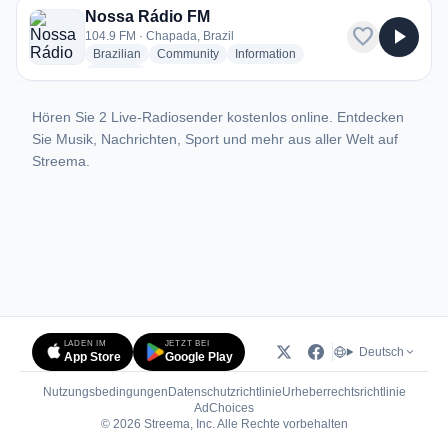
Nossa Rádio FM
favorite
play_arrow
104.9 FM · Chapada, Brazil
radio stations
radio stations
radio stations
Brazilian
Community
Information
more genres for Nossa Rádio FM
+2
more
Hören Sie 2 Live-Radiosender kostenlos online. Entdecken
Sie Musik, Nachrichten, Sport und mehr aus aller Welt auf
Streema.
LADEN IM
JETZT BEI
Deutsch
App Store
Google Play
Nutzungsbedingungen
Datenschutzrichtlinie
Urheberrechtsrichtlinie
(öffnet in neuem Tab)
AdChoices
© 2026 Streema, Inc. Alle Rechte vorbehalten