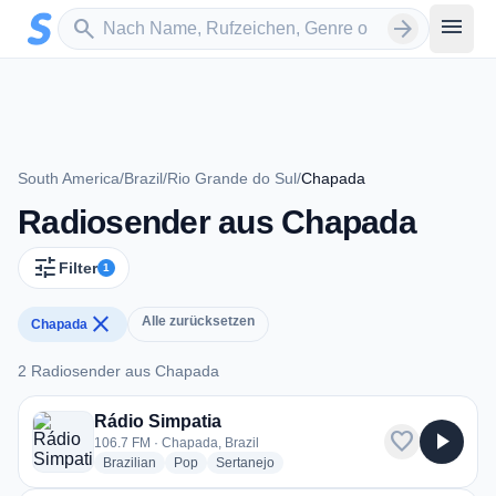
Zum Hauptinhalt springen
Sender suchen
menu
search
arrow_forward
South America
/
Brazil
/
Rio Grande do Sul
/
Chapada
Radiosender aus Chapada
tune
Filter
1
close
Alle zurücksetzen
Chapada
2 Radiosender aus Chapada
2 Radiosender aus Chapada
Rádio Simpatia
favorite
play_arrow
106.7 FM · Chapada, Brazil
radio stations
radio stations
radio stations
Brazilian
Pop
Sertanejo