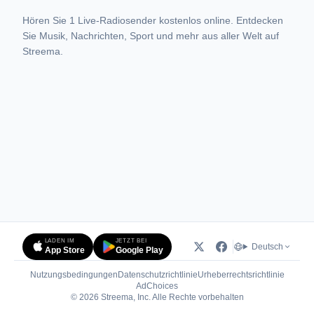
Hören Sie 1 Live-Radiosender kostenlos online. Entdecken
Sie Musik, Nachrichten, Sport und mehr aus aller Welt auf
Streema.
LADEN IM
JETZT BEI
Deutsch
App Store
Google Play
Nutzungsbedingungen
Datenschutzrichtlinie
Urheberrechtsrichtlinie
(öffnet in neuem Tab)
AdChoices
© 2026 Streema, Inc. Alle Rechte vorbehalten