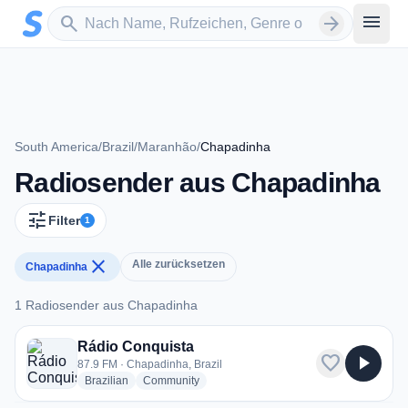
Zum Hauptinhalt springen
Sender suchen
menu
search
arrow_forward
South America
/
Brazil
/
Maranhão
/
Chapadinha
Radiosender aus Chapadinha
tune
Filter
1
close
Alle zurücksetzen
Chapadinha
1 Radiosender aus Chapadinha
1 Radiosender aus Chapadinha
Rádio Conquista
favorite
play_arrow
87.9 FM · Chapadinha, Brazil
radio stations
radio stations
Brazilian
Community