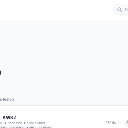
Sender
search
n
arleston
Charleston
 - KWKZ
f
270 listeners
M · Charleston, United States