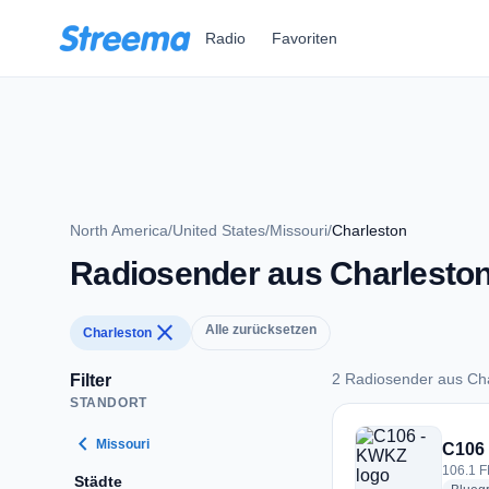
Zum Hauptinhalt springen
Radio
Favoriten
North America
/
United States
/
Missouri
/
Charleston
Radiosender aus Charlesto
close
Alle zurücksetzen
Charleston
2 Radiosender aus Ch
Filter
STANDORT
2 Radiosender aus 
chevron_left
Missouri
C106
106.1 F
Städte