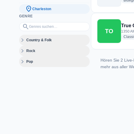
Blueg
location_on
Charleston
GENRE
Genres suchen…
search
True 
TO
1350 AM
Class
expand_more
Country & Folk
expand_more
Rock
Hören Sie 2 Live-
expand_more
Pop
mehr aus aller We