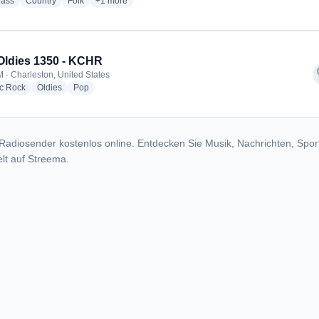
radio stations
radio stations
radio stations
more genres for C106 - KWKZ
rass
Country
Folk
+1
more
Oldies 1350 - KCHR
f
 · Charleston, United States
radio stations
radio stations
radio stations
ic Rock
Oldies
Pop
Radiosender kostenlos online. Entdecken Sie Musik, Nachrichten, Spor
lt auf Streema.