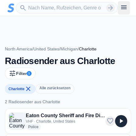
Zum Hauptinhalt springen
Sender suchen
menu
search
arrow_forward
North America
/
United States
/
Michigan
/
Charlotte
Radiosender aus Charlotte
tune
Filter
1
close
Alle zurücksetzen
Charlotte
2 Radiosender aus Charlotte
2 Radiosender aus Charlotte
Eaton County Sheriff and Fire Dispatch
favorite
play_arrow
VHF · Charlotte, United States
radio stations
Police