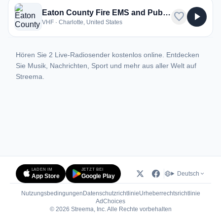
Eaton County Fire EMS and Public Works
favorite
play_arrow
VHF · Charlotte, United States
Hören Sie 2 Live-Radiosender kostenlos online. Entdecken
Sie Musik, Nachrichten, Sport und mehr aus aller Welt auf
Streema.
LADEN IM
JETZT BEI
Deutsch
App Store
Google Play
Nutzungsbedingungen
Datenschutzrichtlinie
Urheberrechtsrichtlinie
(öffnet in neuem Tab)
AdChoices
© 2026 Streema, Inc. Alle Rechte vorbehalten