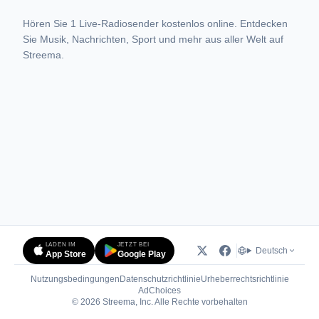
Hören Sie 1 Live-Radiosender kostenlos online. Entdecken
Sie Musik, Nachrichten, Sport und mehr aus aller Welt auf
Streema.
LADEN IM
JETZT BEI
Deutsch
App Store
Google Play
Nutzungsbedingungen
Datenschutzrichtlinie
Urheberrechtsrichtlinie
(öffnet in neuem Tab)
AdChoices
© 2026 Streema, Inc. Alle Rechte vorbehalten