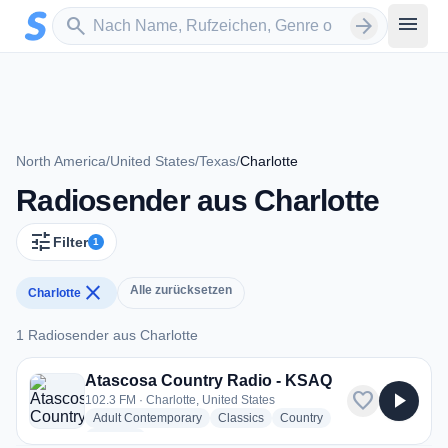
Zum Hauptinhalt springen
Sender suchen
menu
search
arrow_forward
North America
/
United States
/
Texas
/
Charlotte
Radiosender aus Charlotte
tune
Filter
1
close
Alle zurücksetzen
Charlotte
1 Radiosender aus Charlotte
1 Radiosender aus Charlotte
Atascosa Country Radio - KSAQ
favorite
play_arrow
102.3 FM · Charlotte, United States
radio stations
radio stations
radio stations
Adult Contemporary
Classics
Country
more genres for Atascosa Country Radio - KSAQ
+1
more