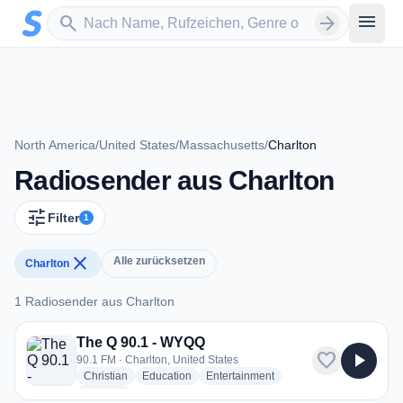
Zum Hauptinhalt springen
Sender suchen
menu
search
arrow_forward
North America
/
United States
/
Massachusetts
/
Charlton
Radiosender aus Charlton
tune
Filter
1
close
Alle zurücksetzen
Charlton
1 Radiosender aus Charlton
1 Radiosender aus Charlton
The Q 90.1 - WYQQ
favorite
play_arrow
90.1 FM · Charlton, United States
radio stations
radio stations
radio stations
Christian
Education
Entertainment
more genres for The Q 90.1 - WYQQ
+1
more