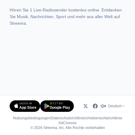
Hören Sie 1 Live-Radiosender kostenlos online. Entdecken
Sie Musik, Nachrichten, Sport und mehr aus aller Welt auf
Streema.
LADEN IM
JETZT BEI
Deutsch
App Store
Google Play
Nutzungsbedingungen
Datenschutzrichtlinie
Urheberrechtsrichtlinie
(öffnet in neuem Tab)
AdChoices
© 2026 Streema, Inc. Alle Rechte vorbehalten