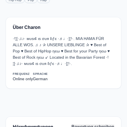
Hip Hop
Pop
Rap
Über Charon
·!¦[·♫♪· мυѕι¢ ιѕ συя ℓιƒє ·♬♩·]¦!·. MIA HAMA FÜR
ALLE WOS. ♫ ♪ ✰ UNSERE LIEBLINGE ✰ ♥ Best of
Pop ♥ Best of HipHop ηєω ♥ Best for your Party ηєω ♥
Best of Rock ηєω ↙ Located in the Bavarian Forest ·!
¦[·♫♪· мυѕι¢ ιѕ συя ℓιƒє ·♬♩·]¦!·.
FREQUENZ
SPRACHE
Online only
German
Hörerbewertungen
Bewertung schreiben