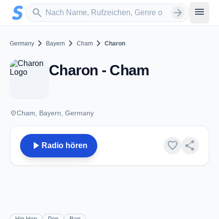
Zum Hauptinhalt springen
Sender suchen
menu
search
arrow_forward
chevron_right
chevron_right
chevron_right
Germany
Bayern
Cham
Charon
Charon - Cham
place
Cham, Bayern, Germany
play_arrow
favorite
share
Radio hören