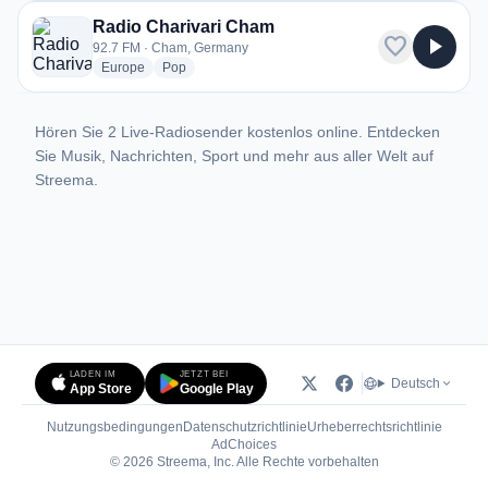
Radio Charivari Cham
favorite
play_arrow
92.7 FM · Cham, Germany
radio stations
radio stations
Europe
Pop
Hören Sie 2 Live-Radiosender kostenlos online. Entdecken
Sie Musik, Nachrichten, Sport und mehr aus aller Welt auf
Streema.
LADEN IM
JETZT BEI
Deutsch
App Store
Google Play
Nutzungsbedingungen
Datenschutzrichtlinie
Urheberrechtsrichtlinie
(öffnet in neuem Tab)
AdChoices
© 2026 Streema, Inc. Alle Rechte vorbehalten