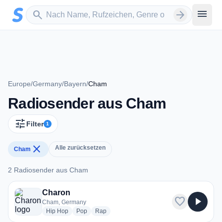
Zum Hauptinhalt springen
Sender suchen
menu
search
arrow_forward
Europe
/
Germany
/
Bayern
/
Cham
Radiosender aus Cham
tune
Filter
1
close
Alle zurücksetzen
Cham
2 Radiosender aus Cham
2 Radiosender aus Cham
Charon
favorite
play_arrow
Cham, Germany
radio stations
radio stations
radio stations
Hip Hop
Pop
Rap