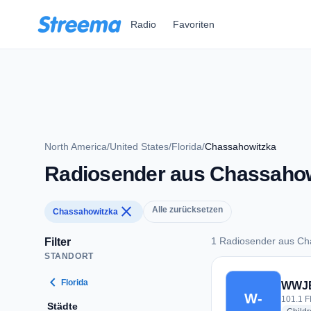
Zum Hauptinhalt springen
Radio
Favoriten
North America
/
United States
/
Florida
/
Chassahowitzka
Radiosender aus Chassaho
close
Alle zurücksetzen
Chassahowitzka
1 Radiosender aus Ch
Filter
STANDORT
1 Radiosender aus 
chevron_left
Florida
WWJB
W-
101.1 F
Städte