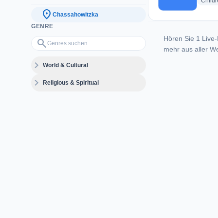
Childr
location_on
Chassahowitzka
GENRE
Hören Sie 1 Live-
Genres suchen…
search
mehr aus aller We
expand_more
World & Cultural
expand_more
Religious & Spiritual