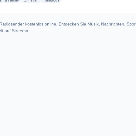
radio stations
radio stations
radio stations
en & Family
Christian
Religious
Radiosender kostenlos online. Entdecken Sie Musik, Nachrichten, Spor
lt auf Streema.