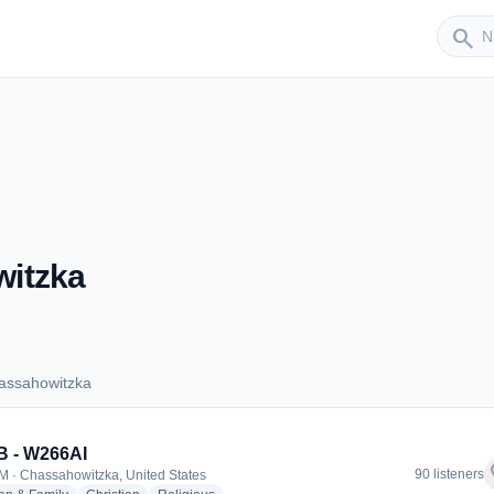
Sender
search
witzka
assahowitzka
Chassahowitzka
 - W266AI
f
90 listeners
M · Chassahowitzka, United States