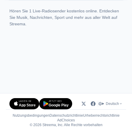
Hören Sie 1 Live-Radiosender kostenlos online. Entdecken
Sie Musik, Nachrichten, Sport und mehr aus aller Welt auf
Streema.
LADEN IM
JETZT BEI
Deutsch
App Store
Google Play
Nutzungsbedingungen
Datenschutzrichtlinie
Urheberrechtsrichtlinie
(öffnet in neuem Tab)
AdChoices
© 2026 Streema, Inc. Alle Rechte vorbehalten