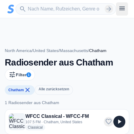
Zum Hauptinhalt springen
Sender suchen
menu
search
arrow_forward
North America
/
United States
/
Massachusetts
/
Chatham
Radiosender aus Chatham
tune
Filter
1
close
Alle zurücksetzen
Chatham
1 Radiosender aus Chatham
1 Radiosender aus Chatham
WFCC Classical - WFCC-FM
favorite
play_arrow
107.5 FM · Chatham, United States
radio stations
Classical