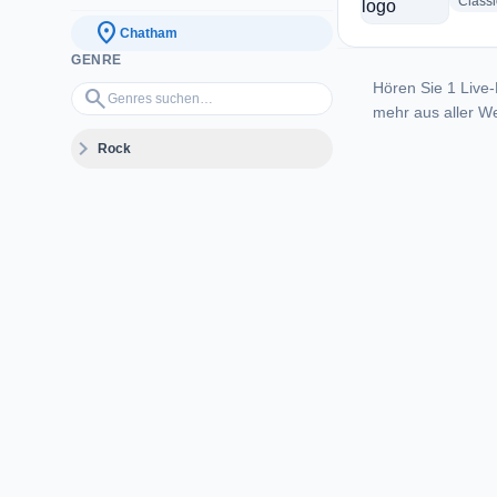
Class
location_on
Chatham
GENRE
Hören Sie 1 Live-
Genres suchen…
search
mehr aus aller We
expand_more
Rock