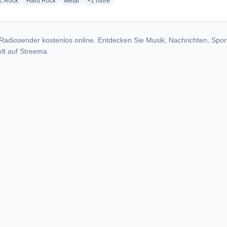
radio stations
radio stations
radio stations
more genres for 100.5 WYMG - WYMG
ic Rock
Hard Rock
Metal
+1
more
Radiosender kostenlos online. Entdecken Sie Musik, Nachrichten, Spor
lt auf Streema.