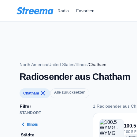
Zum Hauptinhalt springen
Radio
Favoriten
North America
/
United States
/
Illinois
/
Chatham
Radiosender aus Chatham
close
Alle zurücksetzen
Chatham
1 Radiosender aus C
Filter
STANDORT
1 Radiosender aus
chevron_left
Illinois
100.
100.5 F
Städte