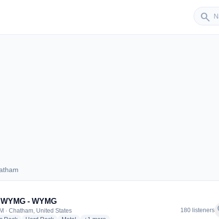
Sender
search
hatham
 Chatham
5 WYMG - WYMG
f
180 listeners
M · Chatham, United States