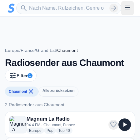
Zum Hauptinhalt springen
Sender suchen
menu
search
arrow_forward
Europe
/
France
/
Grand Est
/
Chaumont
Radiosender aus Chaumont
tune
Filter
1
close
Alle zurücksetzen
Chaumont
2 Radiosender aus Chaumont
2 Radiosender aus Chaumont
Magnum La Radio
favorite
play_arrow
94.4 FM · Chaumont, France
radio stations
radio stations
radio stations
Europe
Pop
Top 40