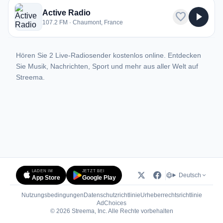
Active Radio
favorite
play_arrow
107.2 FM · Chaumont, France
Hören Sie 2 Live-Radiosender kostenlos online. Entdecken
Sie Musik, Nachrichten, Sport und mehr aus aller Welt auf
Streema.
LADEN IM
JETZT BEI
Deutsch
App Store
Google Play
Nutzungsbedingungen
Datenschutzrichtlinie
Urheberrechtsrichtlinie
(öffnet in neuem Tab)
AdChoices
© 2026 Streema, Inc. Alle Rechte vorbehalten