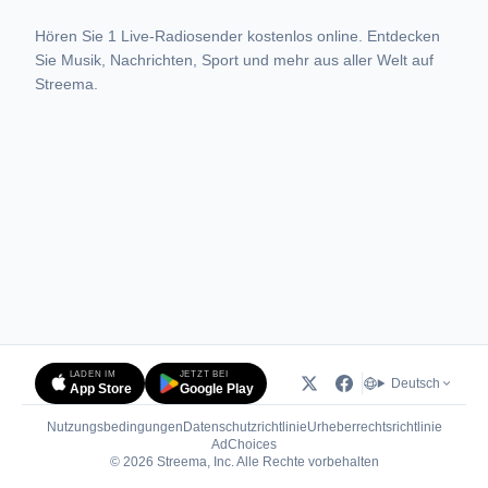
Hören Sie 1 Live-Radiosender kostenlos online. Entdecken
Sie Musik, Nachrichten, Sport und mehr aus aller Welt auf
Streema.
LADEN IM
JETZT BEI
Deutsch
App Store
Google Play
Nutzungsbedingungen
Datenschutzrichtlinie
Urheberrechtsrichtlinie
(öffnet in neuem Tab)
AdChoices
© 2026 Streema, Inc. Alle Rechte vorbehalten