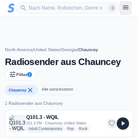
Zum Hauptinhalt springen
Sender suchen
menu
search
arrow_forward
North America
/
United States
/
Georgia
/
Chauncey
Radiosender aus Chauncey
tune
Filter
1
close
Alle zurücksetzen
Chauncey
1 Radiosender aus Chauncey
1 Radiosender aus Chauncey
Q101.3 - WQIL
favorite
play_arrow
101.3 FM · Chauncey, United States
radio stations
radio stations
radio stations
Adult Contemporary
Pop
Rock
more genres for Q101.3 - WQIL
+1
more