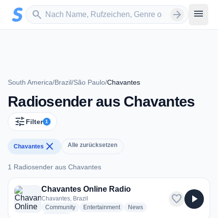
Zum Hauptinhalt springen
Sender suchen
menu
search
arrow_forward
South America
/
Brazil
/
São Paulo
/
Chavantes
Radiosender aus Chavantes
tune
Filter
1
close
Alle zurücksetzen
Chavantes
1 Radiosender aus Chavantes
1 Radiosender aus Chavantes
Chavantes Online Radio
favorite
play_arrow
Chavantes, Brazil
radio stations
radio stations
radio stations
Community
Entertainment
News
more genres for Chavantes Online Radio
+1
more