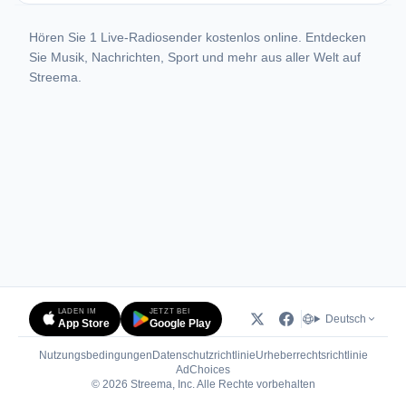
Hören Sie 1 Live-Radiosender kostenlos online. Entdecken
Sie Musik, Nachrichten, Sport und mehr aus aller Welt auf
Streema.
LADEN IM
JETZT BEI
Deutsch
App Store
Google Play
Nutzungsbedingungen
Datenschutzrichtlinie
Urheberrechtsrichtlinie
(öffnet in neuem Tab)
AdChoices
© 2026 Streema, Inc. Alle Rechte vorbehalten