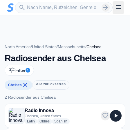
Zum Hauptinhalt springen
Sender suchen
menu
search
arrow_forward
North America
/
United States
/
Massachusetts
/
Chelsea
Radiosender aus Chelsea
tune
Filter
1
close
Alle zurücksetzen
Chelsea
2 Radiosender aus Chelsea
2 Radiosender aus Chelsea
Radio Innova
favorite
play_arrow
Chelsea, United States
radio stations
radio stations
radio stations
Latin
Oldies
Spanish