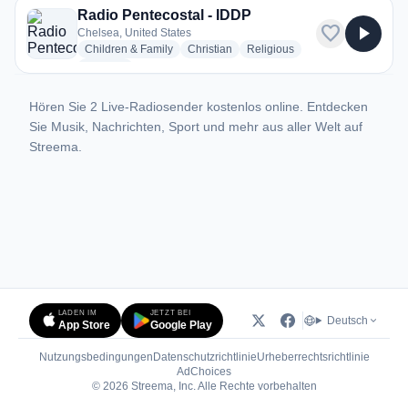
Radio Pentecostal - IDDP
favorite
play_arrow
Chelsea, United States
radio stations
radio stations
radio stations
Children & Family
Christian
Religious
more genres for Radio Pentecostal - IDDP
+1
more
Hören Sie 2 Live-Radiosender kostenlos online. Entdecken
Sie Musik, Nachrichten, Sport und mehr aus aller Welt auf
Streema.
LADEN IM
JETZT BEI
Deutsch
App Store
Google Play
Nutzungsbedingungen
Datenschutzrichtlinie
Urheberrechtsrichtlinie
(öffnet in neuem Tab)
AdChoices
© 2026 Streema, Inc. Alle Rechte vorbehalten