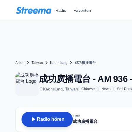
Zum Hauptinhalt springen
Radio
Favoriten
chevron_right
chevron_right
chevron_right
Asien
Taiwan
Kaohsiung
成功廣播電台
成功廣播電台 - AM 936 - 
place
Kaohsiung, Taiwan
Chinese
News
Soft Roc
LIVE
play_arrow
Radio hören
成功廣播電台