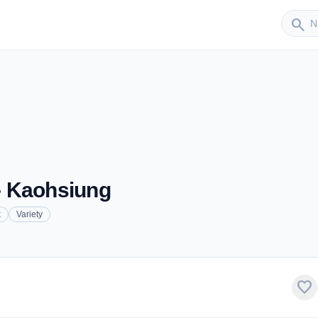
Sender
search
Kaohsiung
k
Variety
favorite