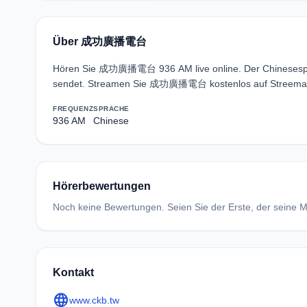
Über 成功廣播電台
Hören Sie 成功廣播電台 936 AM live online. Der Chinesespra
sendet. Streamen Sie 成功廣播電台 kostenlos auf Streema —
FREQUENZ
SPRACHE
936 AM
Chinese
Hörerbewertungen
Noch keine Bewertungen. Seien Sie der Erste, der seine Me
Kontakt
language
www.ckb.tw