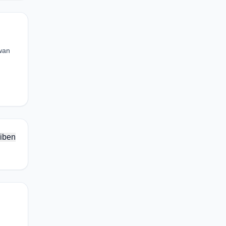
wan
iben