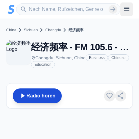
Zum Hauptinhalt springen
Sender suchen
menu
search
arrow_forward
chevron_right
chevron_right
chevron_right
China
Sichuan
Chengdu
经济频率
经济频率 - FM 105.6 - Chengdu
place
Chengdu, Sichuan, China
Business
Chinese
Education
play_arrow
favorite
share
Radio hören