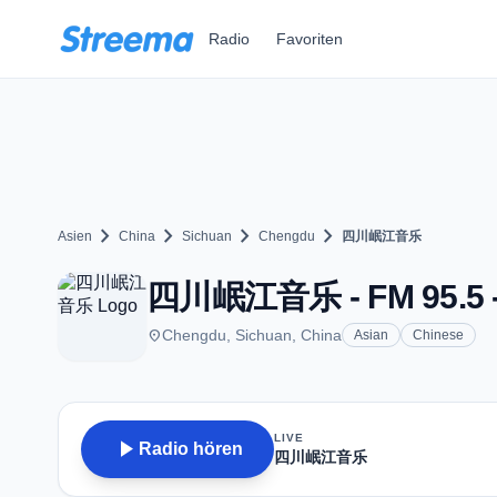
Zum Hauptinhalt springen
Radio
Favoriten
chevron_right
chevron_right
chevron_right
chevron_right
Asien
China
Sichuan
Chengdu
四川岷江音乐
四川岷江音乐 - FM 95.5 -
place
Chengdu, Sichuan, China
Asian
Chinese
LIVE
play_arrow
Radio hören
四川岷江音乐