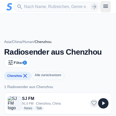
Zum Hauptinhalt springen
Sender suchen
menu
search
arrow_forward
Asia
/
China
/
Hunan
/
Chenzhou
Radiosender aus Chenzhou
tune
Filter
1
close
Alle zurücksetzen
Chenzhou
1 Radiosender aus Chenzhou
1 Radiosender aus Chenzhou
SJ FM
favorite
play_arrow
91.0 FM · Chenzhou, China
radio stations
radio stations
News
Talk