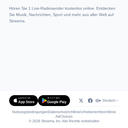
Hören Sie 1 Live-Radiosender kostenlos online. Entdecken
Sie Musik, Nachrichten, Sport und mehr aus aller Welt auf
Streema.
LADEN IM
JETZT BEI
Deutsch
App Store
Google Play
Nutzungsbedingungen
Datenschutzrichtlinie
Urheberrechtsrichtlinie
(öffnet in neuem Tab)
AdChoices
© 2026 Streema, Inc. Alle Rechte vorbehalten