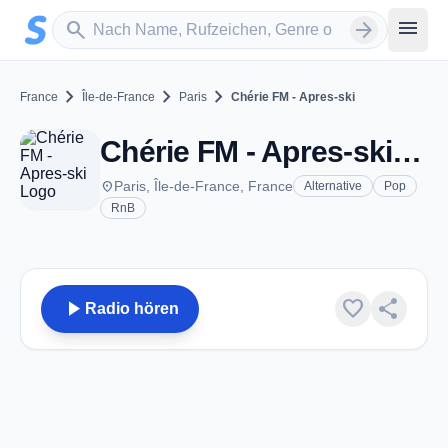
Zum Hauptinhalt springen
Sender suchen
menu
search
arrow_forward
chevron_right
chevron_right
chevron_right
France
Île-de-France
Paris
Chérie FM - Apres-ski
Chérie FM - Apres-ski - Paris
place
Paris, Île-de-France, France
Alternative
Pop
RnB
play_arrow
favorite
share
Radio hören