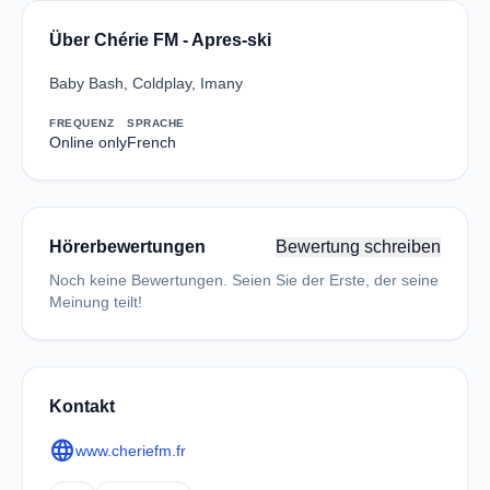
Über Chérie FM - Apres-ski
Baby Bash, Coldplay, Imany
FREQUENZ
SPRACHE
Online only
French
Hörerbewertungen
Bewertung schreiben
Noch keine Bewertungen. Seien Sie der Erste, der seine
Meinung teilt!
Kontakt
language
www.cheriefm.fr