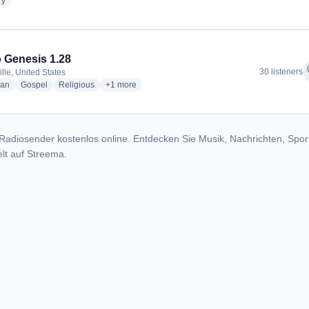
radio stations
ry
 Genesis 1.28
f
30 listeners
lle, United States
radio stations
radio stations
radio stations
more genres for Radio Genesis 1.28
ian
Gospel
Religious
+1
more
Radiosender kostenlos online. Entdecken Sie Musik, Nachrichten, Spor
lt auf Streema.