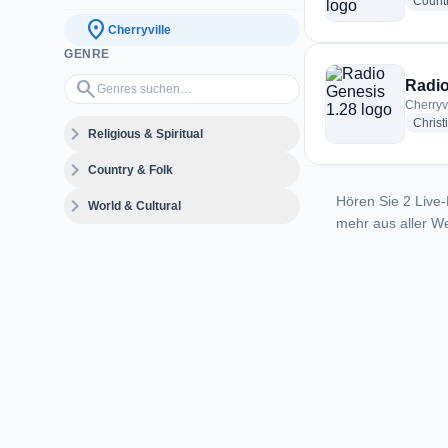
Count
location_on
Cherryville
GENRE
Genres suchen…
search
Radio
Cherryvi
Christ
expand_more
Religious & Spiritual
expand_more
Country & Folk
Hören Sie 2 Live-
expand_more
World & Cultural
mehr aus aller We