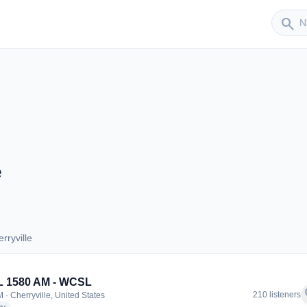
Sender
search
e
rryville
herryville
 1580 AM - WCSL
f
210 listeners
 · Cherryville, United States