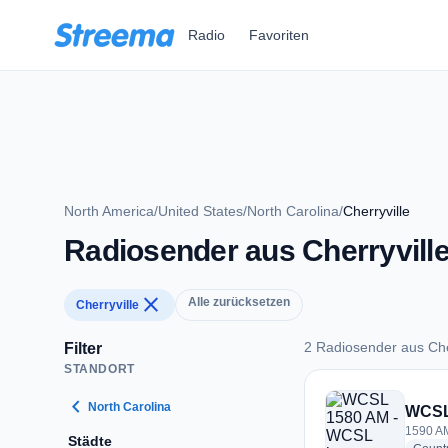
Zum Hauptinhalt springen
Radio
Favoriten
North America
/
United States
/
North Carolina
/
Cherryville
Radiosender aus Cherryvill
close
Alle zurücksetzen
Cherryville
2 Radiosender aus Che
Filter
STANDORT
2 Radiosender aus C
chevron_left
North Carolina
WCSL
1590 AM
Städte