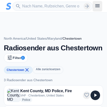
Zum Hauptinhalt springen
Sender suchen
menu
search
arrow_forward
North America
/
United States
/
Maryland
/
Chestertown
Radiosender aus Chestertown
tune
Filter
1
close
Alle zurücksetzen
Chestertown
3 Radiosender aus Chestertown
3 Radiosender aus Chestertown
Kent County, MD Police, Fire
favorite
play_arrow
VHF · Chestertown, United States
radio stations
Police