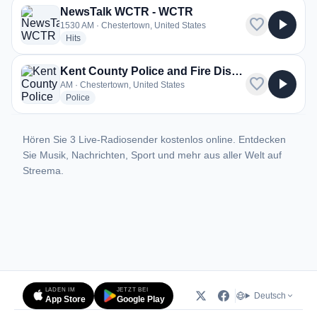
NewsTalk WCTR - WCTR
favorite
play_arrow
1530 AM · Chestertown, United States
radio stations
Hits
Kent County Police and Fire Dispatch
favorite
play_arrow
AM · Chestertown, United States
radio stations
Police
Hören Sie 3 Live-Radiosender kostenlos online. Entdecken
Sie Musik, Nachrichten, Sport und mehr aus aller Welt auf
Streema.
LADEN IM
JETZT BEI
Deutsch
App Store
Google Play