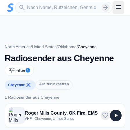
Zum Hauptinhalt springen
Sender suchen
menu
search
arrow_forward
North America
/
United States
/
Oklahoma
/
Cheyenne
Radiosender aus Cheyenne
tune
Filter
1
close
Alle zurücksetzen
Cheyenne
1 Radiosender aus Cheyenne
1 Radiosender aus Cheyenne
Roger Mills County, OK Fire, EMS
favorite
play_arrow
VHF · Cheyenne, United States