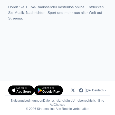
Hören Sie 1 Live-Radiosender kostenlos online. Entdecken
Sie Musik, Nachrichten, Sport und mehr aus aller Welt auf
Streema.
LADEN IM
JETZT BEI
Deutsch
App Store
Google Play
Nutzungsbedingungen
Datenschutzrichtlinie
Urheberrechtsrichtlinie
(öffnet in neuem Tab)
AdChoices
© 2026 Streema, Inc. Alle Rechte vorbehalten