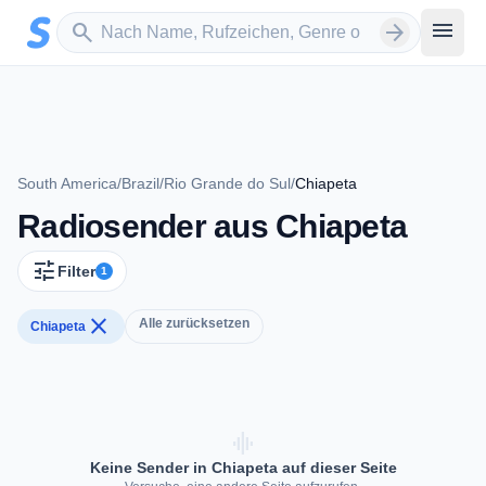
Zum Hauptinhalt springen
Sender suchen
menu
search
arrow_forward
South America
/
Brazil
/
Rio Grande do Sul
/
Chiapeta
Radiosender aus Chiapeta
tune
Filter
1
close
Alle zurücksetzen
Chiapeta
graphic_eq
Keine Sender in Chiapeta auf dieser Seite