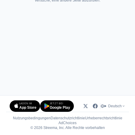
Versuche, eine andere Seite aufzurufen.
LADEN IM
JETZT BEI
Deutsch
App Store
Google Play
Nutzungsbedingungen
Datenschutzrichtlinie
Urheberrechtsrichtlinie
(öffnet in neuem Tab)
AdChoices
© 2026 Streema, Inc. Alle Rechte vorbehalten