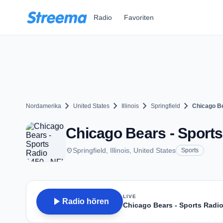
Zum Hauptinhalt springen
Radio
Favoriten
chevron_right
chevron_right
chevron_right
chevron_right
Nordamerika
United States
Illinois
Springfield
Chicago Be
Chicago Bears - Sports 
place
Springfield, Illinois, United States
Sports
LIVE
play_arrow
Radio hören
Chicago Bears - Sports Radio