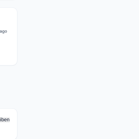
cago
iben