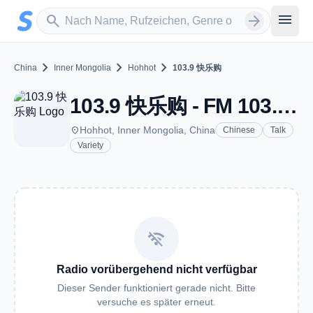
Zum Hauptinhalt springen
Sender suchen
menu
search
arrow_forward
chevron_right
chevron_right
chevron_right
China
Inner Mongolia
Hohhot
103.9 快乐购
103.9 快乐购 - FM 103.9 - Hohhot
place
Hohhot, Inner Mongolia, China
Chinese
Talk
Variety
wifi_off
Radio vorübergehend nicht verfügbar
Dieser Sender funktioniert gerade nicht. Bitte
versuche es später erneut.