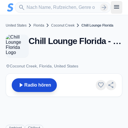
Zum Hauptinhalt springen
Sender suchen
menu
search
arrow_forward
chevron_right
chevron_right
chevron_right
United States
Florida
Coconut Creek
Chill Lounge Florida
Chill Lounge Florida - Coconut Creek, FL
place
Coconut Creek, Florida, United States
play_arrow
favorite
share
Radio hören