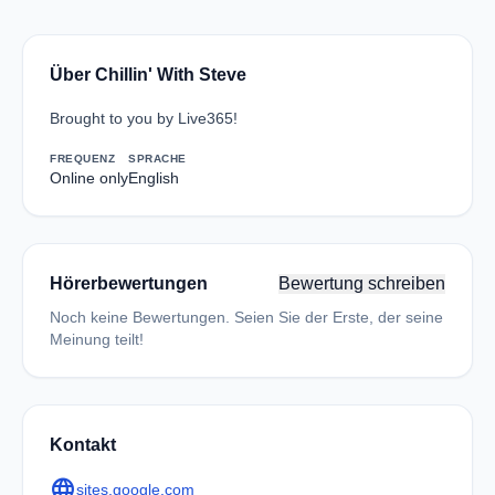
Über Chillin' With Steve
Brought to you by Live365!
FREQUENZ
SPRACHE
Online only
English
Hörerbewertungen
Bewertung schreiben
Noch keine Bewertungen. Seien Sie der Erste, der seine
Meinung teilt!
Kontakt
language
sites.google.com