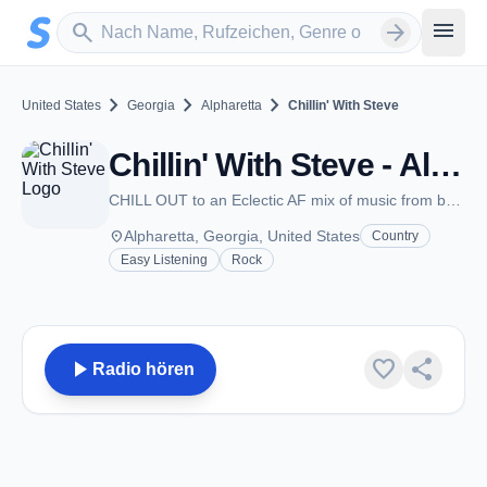
Zum Hauptinhalt springen
Sender suchen
menu
search
arrow_forward
chevron_right
chevron_right
chevron_right
United States
Georgia
Alpharetta
Chillin' With Steve
Chillin' With Steve - Alpharetta, GA
CHILL OUT to an Eclectic AF mix of music from back in the day
place
Alpharetta, Georgia, United States
Country
Easy Listening
Rock
play_arrow
favorite
share
Radio hören