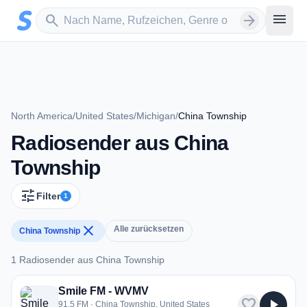
Zum Hauptinhalt springen
Sender suchen
menu
search
arrow_forward
North America
/
United States
/
Michigan
/
China Township
Radiosender aus China
Township
tune
Filter
1
close
Alle zurücksetzen
China Township
1 Radiosender aus China Township
1 Radiosender aus China Township
Smile FM - WVMV
favorite
play_arrow
91.5 FM · China Township, United States