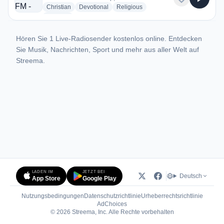
radio stations
radio stations
radio stations
Christian
Devotional
Religious
more genres for Smile FM - WVMV
+1
more
Hören Sie 1 Live-Radiosender kostenlos online. Entdecken
Sie Musik, Nachrichten, Sport und mehr aus aller Welt auf
Streema.
LADEN IM
JETZT BEI
Deutsch
App Store
Google Play
Nutzungsbedingungen
Datenschutzrichtlinie
Urheberrechtsrichtlinie
(öffnet in neuem Tab)
AdChoices
© 2026 Streema, Inc. Alle Rechte vorbehalten