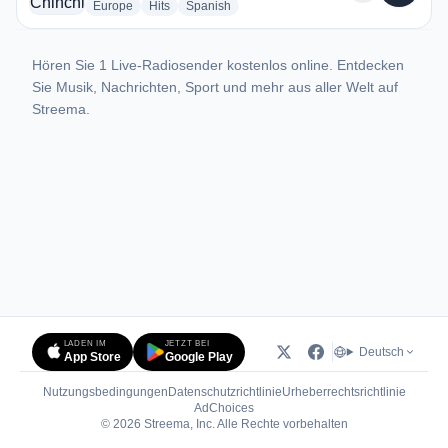
radio stations
radio stations
radio stations
Europe
Hits
Spanish
Hören Sie 1 Live-Radiosender kostenlos online. Entdecken
Sie Musik, Nachrichten, Sport und mehr aus aller Welt auf
Streema.
LADEN IM
JETZT BEI
Deutsch
App Store
Google Play
Nutzungsbedingungen
Datenschutzrichtlinie
Urheberrechtsrichtlinie
(öffnet in neuem Tab)
AdChoices
© 2026 Streema, Inc. Alle Rechte vorbehalten