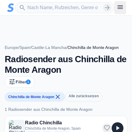
Zum Hauptinhalt springen
Sender suchen
menu
search
arrow_forward
Europe
/
Spain
/
Castile-La Mancha
/
Chinchilla de Monte Aragon
Radiosender aus Chinchilla de
Monte Aragon
tune
Filter
1
close
Alle zurücksetzen
Chinchilla de Monte Aragon
1 Radiosender aus Chinchilla de Monte Aragon
1 Radiosender aus Chinchilla de Monte Aragon
Radio Chinchilla
favorite
play_arrow
Chinchilla de Monte Aragon, Spain