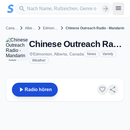
Zum Hauptinhalt springen
Sender suchen
menu
search
arrow_forward
chevron_right
chevron_right
chevron_right
Canada
Alberta
Edmonton
Chinese Outreach Radio - Mandarin
Chinese Outreach Radio - Mandarin - Edmonton, AB
place
Edmonton, Alberta, Canada
News
Variety
Weather
play_arrow
favorite
share
Radio hören