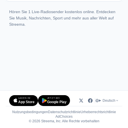
Hören Sie 1 Live-Radiosender kostenlos online. Entdecken
Sie Musik, Nachrichten, Sport und mehr aus aller Welt auf
Streema.
LADEN IM
JETZT BEI
Deutsch
App Store
Google Play
Nutzungsbedingungen
Datenschutzrichtlinie
Urheberrechtsrichtlinie
(öffnet in neuem Tab)
AdChoices
© 2026 Streema, Inc. Alle Rechte vorbehalten