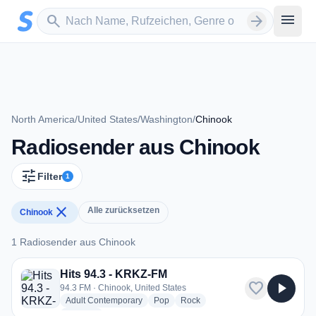
Zum Hauptinhalt springen
Sender suchen
menu
search
arrow_forward
North America
/
United States
/
Washington
/
Chinook
Radiosender aus Chinook
tune
Filter
1
close
Alle zurücksetzen
Chinook
1 Radiosender aus Chinook
1 Radiosender aus Chinook
Hits 94.3 - KRKZ-FM
favorite
play_arrow
94.3 FM · Chinook, United States
radio stations
radio stations
radio stations
Adult Contemporary
Pop
Rock
more genres for Hits 94.3 - KRKZ-FM
+1
more