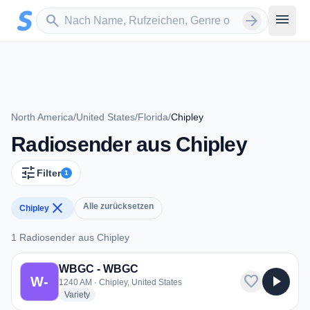
Zum Hauptinhalt springen
Sender suchen
menu
search
arrow_forward
North America
/
United States
/
Florida
/
Chipley
Radiosender aus Chipley
tune
Filter
1
close
Alle zurücksetzen
Chipley
1 Radiosender aus Chipley
1 Radiosender aus Chipley
WBGC - WBGC
favorite
play_arrow
W-
1240 AM · Chipley, United States
radio stations
Variety