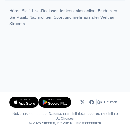
Hören Sie 1 Live-Radiosender kostenlos online. Entdecken
Sie Musik, Nachrichten, Sport und mehr aus aller Welt auf
Streema.
LADEN IM
JETZT BEI
Deutsch
App Store
Google Play
Nutzungsbedingungen
Datenschutzrichtlinie
Urheberrechtsrichtlinie
(öffnet in neuem Tab)
AdChoices
© 2026 Streema, Inc. Alle Rechte vorbehalten