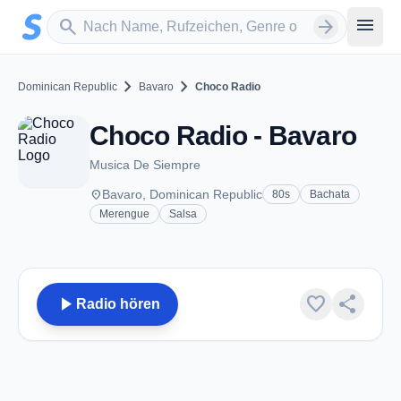
Zum Hauptinhalt springen
Sender suchen
menu
search
arrow_forward
chevron_right
chevron_right
Dominican Republic
Bavaro
Choco Radio
Choco Radio - Bavaro
Musica De Siempre
place
Bavaro, Dominican Republic
80s
Bachata
Merengue
Salsa
play_arrow
favorite
share
Radio hören