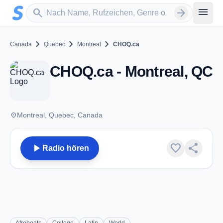
Zum Hauptinhalt springen
Sender suchen
menu
search
arrow_forward
chevron_right
chevron_right
chevron_right
Canada
Quebec
Montreal
CHOQ.ca
CHOQ.ca - Montreal, QC
place
Montreal, Quebec, Canada
play_arrow
favorite
share
Radio hören