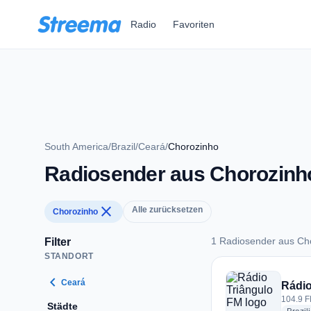
Zum Hauptinhalt springen
Radio
Favoriten
South America
/
Brazil
/
Ceará
/
Chorozinho
Radiosender aus Chorozinh
close
Alle zurücksetzen
Chorozinho
1 Radiosender aus Ch
Filter
STANDORT
1 Radiosender aus 
chevron_left
Ceará
Rádio
104.9 F
Städte