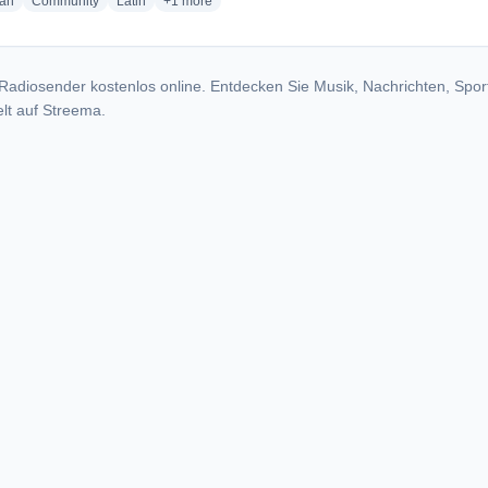
radio stations
radio stations
radio stations
more genres for Rádio Triângulo FM
ian
Community
Latin
+1
more
Radiosender kostenlos online. Entdecken Sie Musik, Nachrichten, Spor
lt auf Streema.