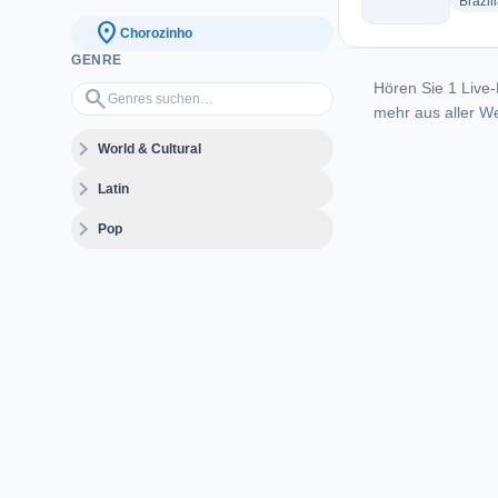
Brazil
location_on
Chorozinho
GENRE
Hören Sie 1 Live-
Genres suchen…
search
mehr aus aller We
expand_more
World & Cultural
expand_more
Latin
expand_more
Pop