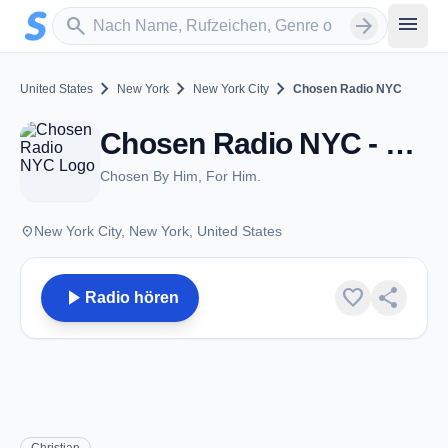
Zum Hauptinhalt springen
Sender suchen
menu
search
arrow_forward
chevron_right
chevron_right
chevron_right
United States
New York
New York City
Chosen Radio NYC
Chosen Radio NYC - New York City, NY
Chosen By Him, For Him.
place
New York City, New York, United States
play_arrow
favorite
share
Radio hören