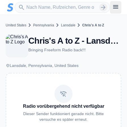
Zum Hauptinhalt springen
Sender suchen
menu
search
arrow_forward
chevron_right
chevron_right
chevron_right
United States
Pennsylvania
Lansdale
Chris's A to Z
Chris's A to Z - Lansdale, PA
Bringing Freeform Radio back!!!
place
Lansdale, Pennsylvania, United States
wifi_off
Radio vorübergehend nicht verfügbar
Dieser Sender funktioniert gerade nicht. Bitte
versuche es später erneut.