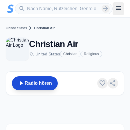
Zum Hauptinhalt springen
Sender suchen
menu
search
arrow_forward
chevron_right
United States
Christian Air
Christian Air
place
, United States
Christian
Religious
play_arrow
favorite
share
Radio hören