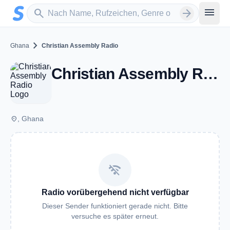
Zum Hauptinhalt springen
Sender suchen
menu
search
arrow_forward
chevron_right
Ghana
Christian Assembly Radio
Christian Assembly Radio
place
, Ghana
wifi_off
Radio vorübergehend nicht verfügbar
Dieser Sender funktioniert gerade nicht. Bitte
versuche es später erneut.