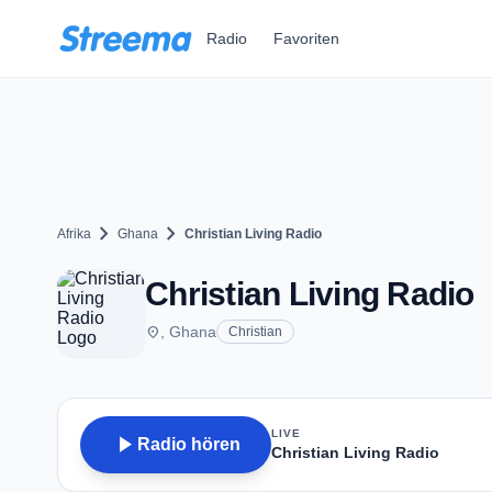
Zum Hauptinhalt springen
Radio
Favoriten
chevron_right
chevron_right
Afrika
Ghana
Christian Living Radio
Christian Living Radio
place
, Ghana
Christian
LIVE
play_arrow
Radio hören
Christian Living Radio