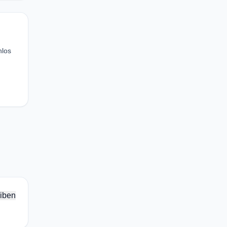
nlos
iben